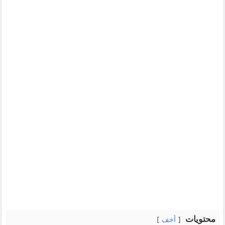
محتويات
أخف