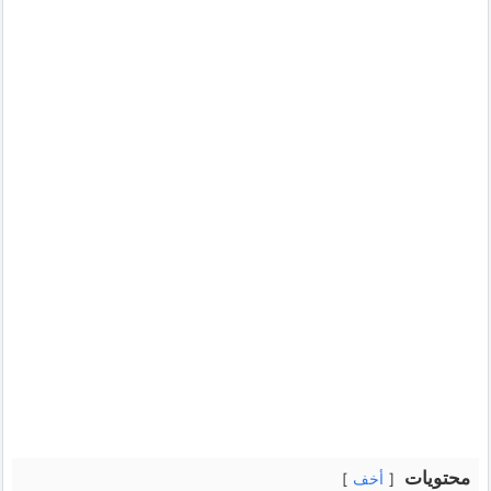
محتويات
أخف