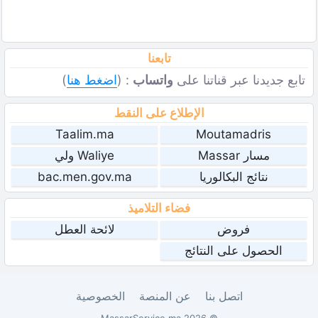
تابعنا
تابع جديدنا عبر قناتنا على
واتساب
: (
اضغط هنا
)
الإطلاع على النقط
Taalim.ma
Moutamadris
مسار Massar
Waliye ولي
نتائج البكالوريا
bac.men.gov.ma
فضاء التلاميذ
فروض
لائحة العطل
الحصول على النتائج
اتصل بنا
عن المنصة
الخصوصية
© 2026 MassarService.ma