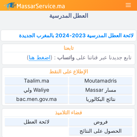
نتقل
القائمة
لى
العطل المدرسية
لمحتوى
لائحة العطل المدرسية 2023-2024 بالمغرب الجديدة
تابعنا
تابع جديدنا عبر قناتنا على
واتساب
: (
اضغط هنا
)
الإطلاع على النقط
Taalim.ma
Moutamadris
مسار Massar
Waliye ولي
نتائج البكالوريا
bac.men.gov.ma
فضاء التلاميذ
فروض
لائحة العطل
الحصول على النتائج