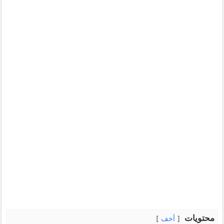
محتويات
أخف